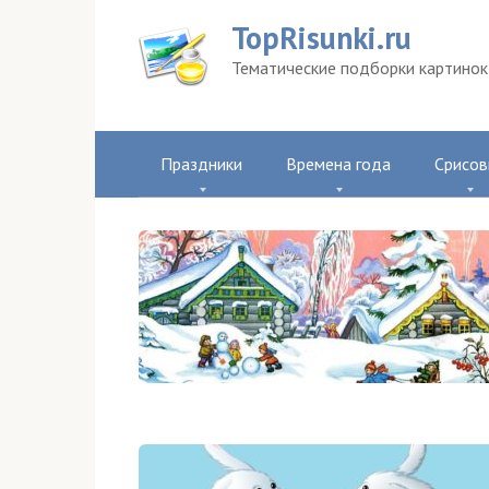
Перейти
TopRisunki.ru
к
контенту
Тематические подборки картинок 
Праздники
Времена года
Срисов