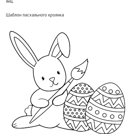
яиц.
Шаблон пасхального кролика