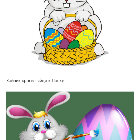
Зайчик красит яйцо к Пасхе