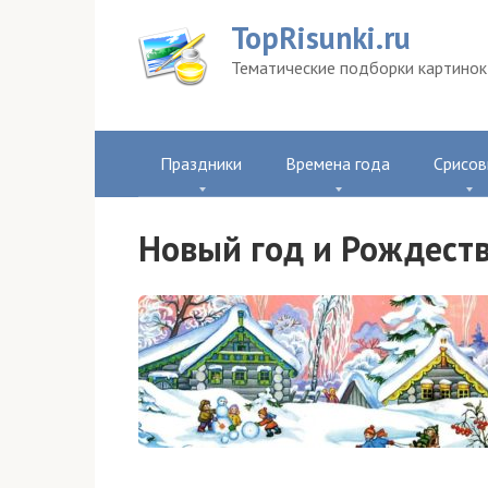
Перейти
TopRisunki.ru
к
контенту
Тематические подборки картинок 
Праздники
Времена года
Срисов
Новый год и Рождест