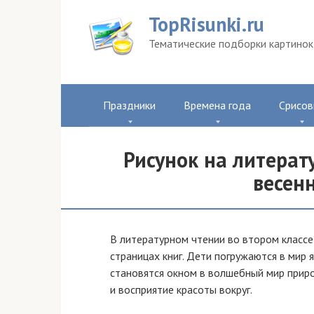
Перейти
TopRisunki.ru
к
контенту
Тематические подборки картинок 
Праздники
Времена года
Срисов
Рисунок на литерат
весен
В литературном чтении во втором классе
страницах книг. Дети погружаются в мир я
становятся окном в волшебный мир прир
и восприятие красоты вокруг.