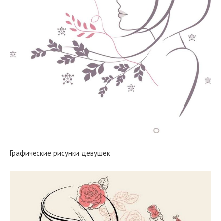
Графические рисунки девушек