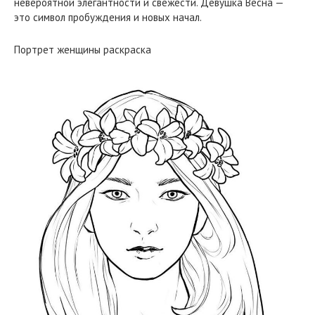
невероятной элегантности и свежести. Девушка Весна —
это символ пробуждения и новых начал.
Портрет женщины раскраска