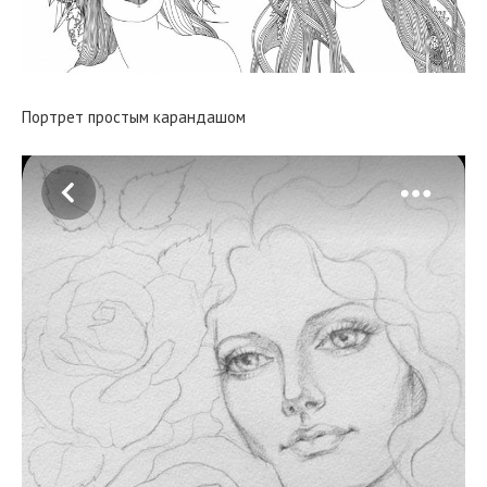
Портрет простым карандашом