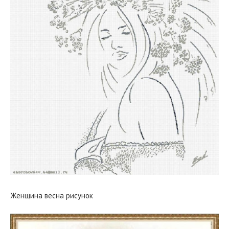
Женщина весна рисунок