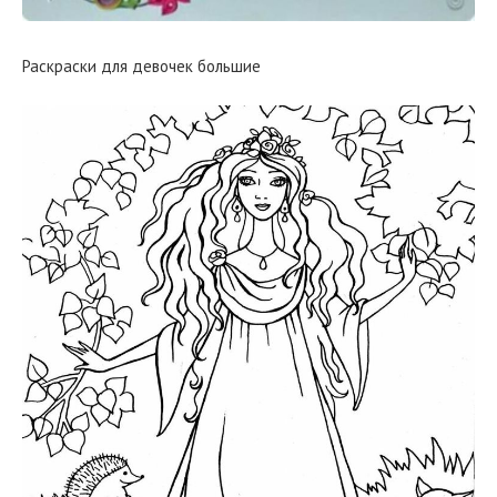
Раскраски для девочек большие