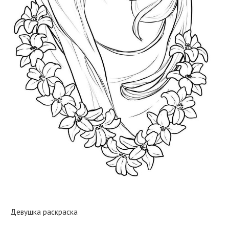
Девушка раскраска