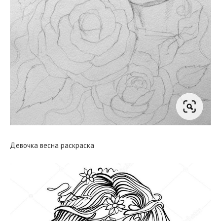
Девочка весна раскраска