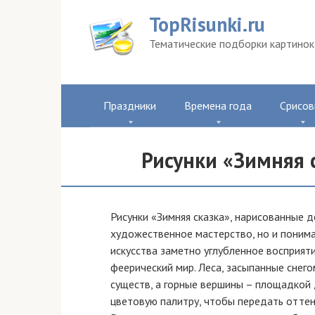
Перейти
TopRisunki.ru
к
контенту
Тематические подборки картинок 
Праздники
Времена года
Срисов
Рисунки «Зимняя с
Рисунки «Зимняя сказка», нарисованные 
художественное мастерство, но и поним
искусства заметно углубленное восприят
феерический мир. Леса, засыпанные снег
существ, а горные вершины – площадкой д
цветовую палитру, чтобы передать оттенк